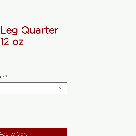
 Leg Quarter
12 oz
ur
*
Add to Cart