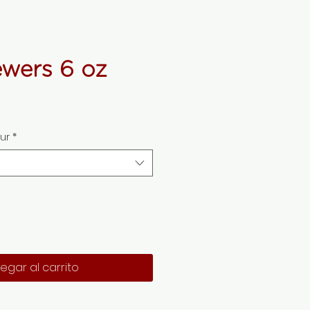
ewers 6 oz
ur
*
egar al carrito