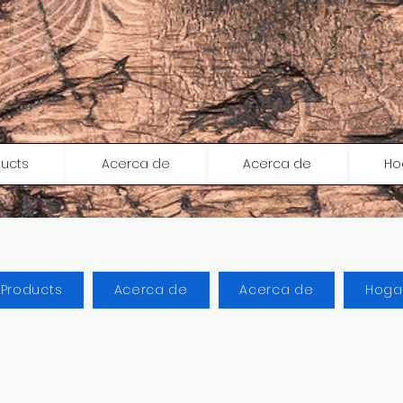
ducts
Acerca de
Acerca de
Ho
l Products
Acerca de
Acerca de
Hoga