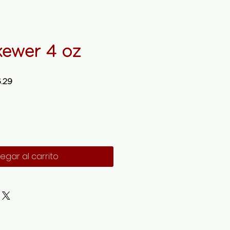
ewer 4 oz
Precio de oferta
.29
egar al carrito