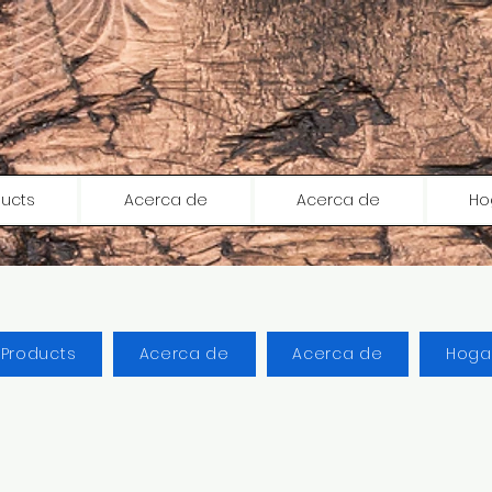
ducts
Acerca de
Acerca de
Ho
l Products
Acerca de
Acerca de
Hoga