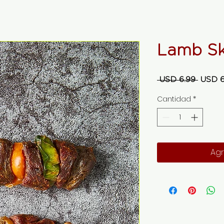
Lamb Sk
Precio
 USD 6.99 
USD 6
Cantidad
*
Agr